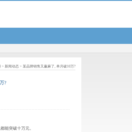
混合C: 惠升惠远回报混合型证券投资基金(C类份额)基金产品资料概要...
韩网热帖: 孩
册
>
新闻动态
> 某品牌销售又赢麻了, 单月破10万?
万?
成都能突破十万元。