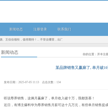
新闻动态
注册登录
联系我们
，值得期待！...
不管去哪里，出门一定要默念这3个字，别不当回事...
惠升惠远回报
新闻动态
你的位置：
开丰注
某品牌销售又赢麻了, 单月破10
发布日期：2025-07-05 11:13 点击次数：134
听说尊界销售，这俩月赢麻了，单月收入破十万，我都羡慕！
近日，有博主爆料华为尊界销售月薪可达十几万元，有些单月销售提