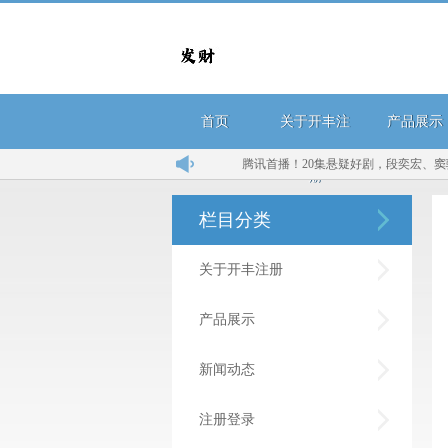
首页
关于开丰注
产品展示
腾讯首播！20集悬疑好剧，段奕宏、窦骁、王佳佳领衔
册
栏目分类
关于开丰注册
产品展示
新闻动态
注册登录