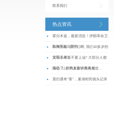
联系我们
热点资讯
霍尔木兹，最新消息！伊朗革命卫
队海军发出警告...
韩网热帖: 孩子们啊, 我们40多岁的
没那么老!...
文玩手串要不要上油? 大部分人都
搞错了, 行内人告诉你真相...
痛心: 11岁男童家中离奇去世...
晨扫遇奇“客”，巢湖村民镜头记录
天蛾幼虫“划桨”行_大皖新闻 | 安徽
网...