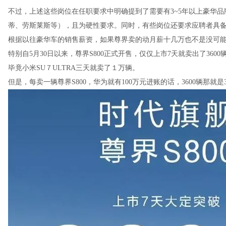
不过，上述这些岗位在任职要求中明确提到了需要有3~5年以上豪华
蒂、劳斯莱斯等），且为硬性要求。同时，有些岗位还要求应聘者具
根据以往豪华车的销售薪资，如果尊界卖的动月薪十几万也不是没可
特别自5月30日以来，尊界S800正式开售，仅仅上市7天就卖出了36
毕竟小米SU７ULTRA三天就卖了１万辆。
但是，每卖一辆尊界S800，华为就有100万元进账的话，3600辆那就