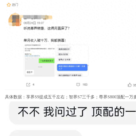
具体数据：享界S9提成五千左右；智界S7三千多；尊界S800顶配一