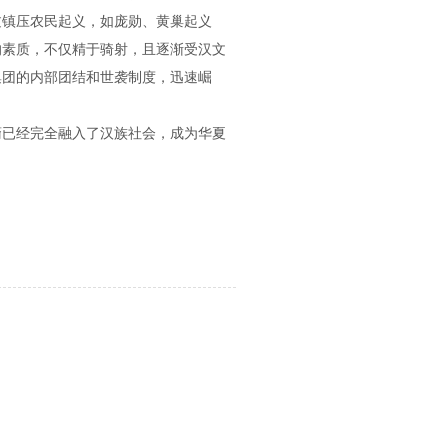
过镇压农民起义，如庞勋、黄巢起义
的素质，不仅精于骑射，且逐渐受汉文
集团的内部团结和世袭制度，迅速崛
裔已经完全融入了汉族社会，成为华夏