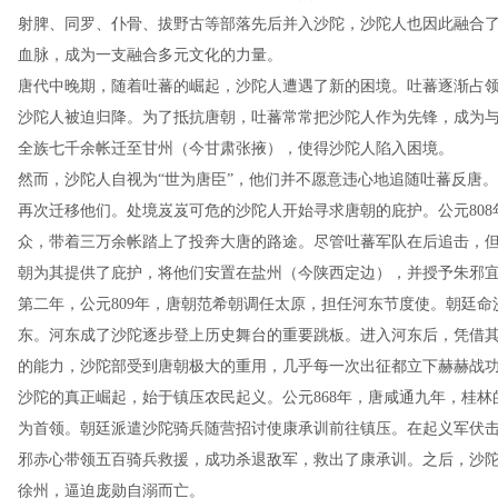
射脾、同罗、仆骨、拔野古等部落先后并入沙陀，沙陀人也因此融合
血脉，成为一支融合多元文化的力量。
唐代中晚期，随着吐蕃的崛起，沙陀人遭遇了新的困境。吐蕃逐渐占
沙陀人被迫归降。为了抵抗唐朝，吐蕃常常把沙陀人作为先锋，成为与
全族七千余帐迁至甘州（今甘肃张掖），使得沙陀人陷入困境。
然而，沙陀人自视为“世为唐臣”，他们并不愿意违心地追随吐蕃反唐。
再次迁移他们。处境岌岌可危的沙陀人开始寻求唐朝的庇护。公元80
众，带着三万余帐踏上了投奔大唐的路途。尽管吐蕃军队在后追击，
朝为其提供了庇护，将他们安置在盐州（今陕西定边），并授予朱邪
第二年，公元809年，唐朝范希朝调任太原，担任河东节度使。朝廷
东。河东成了沙陀逐步登上历史舞台的重要跳板。进入河东后，凭借
的能力，沙陀部受到唐朝极大的重用，几乎每一次出征都立下赫赫战
沙陀的真正崛起，始于镇压农民起义。公元868年，唐咸通九年，桂
为首领。朝廷派遣沙陀骑兵随营招讨使康承训前往镇压。在起义军伏
邪赤心带领五百骑兵救援，成功杀退敌军，救出了康承训。之后，沙
徐州，逼迫庞勋自溺而亡。