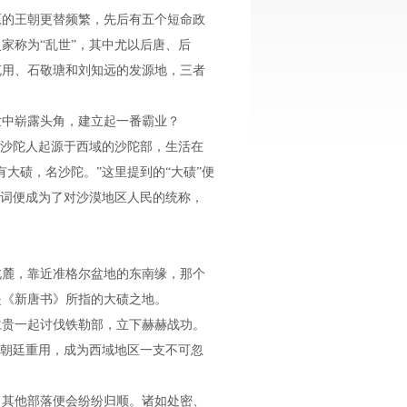
原的王朝更替频繁，先后有五个短命政
家称为“乱世”，其中尤以后唐、后
克用、石敬瑭和刘知远的发源地，三者
世中崭露头角，建立起一番霸业？
，沙陀人起源于西域的沙陀部，生活在
大碛，名沙陀。”这里提到的“大碛”便
一词便成为了对沙漠地区人民的统称，
北麓，靠近准格尔盆地的东南缘，那个
是《新唐书》所指的大碛之地。
仁贵一起讨伐铁勒部，立下赫赫战功。
得朝廷重用，成为西域地区一支不可忽
，其他部落便会纷纷归顺。诸如处密、