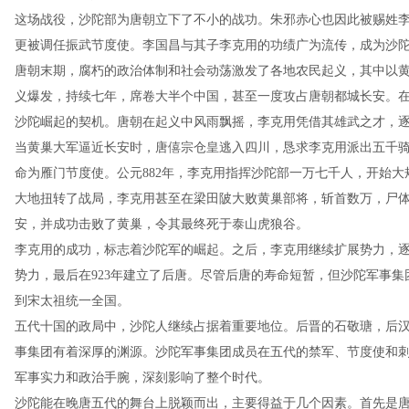
这场战役，沙陀部为唐朝立下了不小的战功。朱邪赤心也因此被赐姓
更被调任振武节度使。李国昌与其子李克用的功绩广为流传，成为沙
唐朝末期，腐朽的政治体制和社会动荡激发了各地农民起义，其中以黄
义爆发，持续七年，席卷大半个中国，甚至一度攻占唐朝都城长安。
沙陀崛起的契机。唐朝在起义中风雨飘摇，李克用凭借其雄武之才，
当黄巢大军逼近长安时，唐僖宗仓皇逃入四川，恳求李克用派出五千
命为雁门节度使。公元882年，李克用指挥沙陀部一万七千人，开始
大地扭转了战局，李克用甚至在梁田陂大败黄巢部将，斩首数万，尸
安，并成功击败了黄巢，令其最终死于泰山虎狼谷。
李克用的成功，标志着沙陀军的崛起。之后，李克用继续扩展势力，
势力，最后在923年建立了后唐。尽管后唐的寿命短暂，但沙陀军事
到宋太祖统一全国。
五代十国的政局中，沙陀人继续占据着重要地位。后晋的石敬瑭，后
事集团有着深厚的渊源。沙陀军事集团成员在五代的禁军、节度使和
军事实力和政治手腕，深刻影响了整个时代。
沙陀能在晚唐五代的舞台上脱颖而出，主要得益于几个因素。首先是