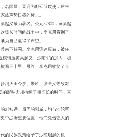
李，名国昌，晋升为鄜延节度使，后来
陀家族声势日盛的标志。
巢起义最为著名。公元878年，黄巢起
在这场长时间的战争中，李克用看到了
逐渐为自己赢得了声望。
骑兵南下解围。李克用迅速应命，被任
大规模镇压黄巢起义。沙陀军的加入，极
体横遍三十里。最终，李克用收复了长
逐步消灭田令孜、朱玖、张全义等敌对
集团的影响力却持续了相当长的时间，直
汉的刘知远，后周的郭威，均与沙陀军
刺史中占据重要位置，他们凭借强大的
唐代的民族政策给予了沙陀崛起的机