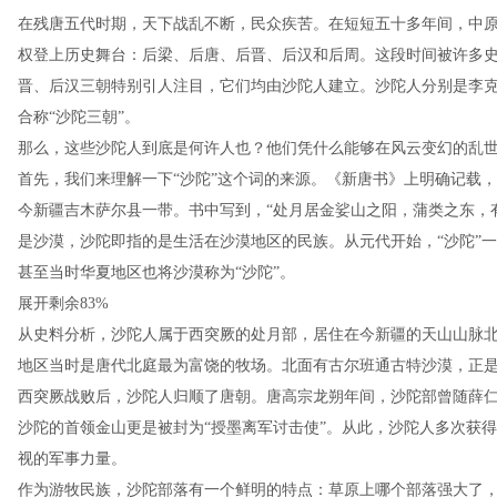
在残唐五代时期，天下战乱不断，民众疾苦。在短短五十多年间，中
权登上历史舞台：后梁、后唐、后晋、后汉和后周。这段时间被许多史
晋、后汉三朝特别引人注目，它们均由沙陀人建立。沙陀人分别是李
合称“沙陀三朝”。
那么，这些沙陀人到底是何许人也？他们凭什么能够在风云变幻的乱
首先，我们来理解一下“沙陀”这个词的来源。《新唐书》上明确记载
今新疆吉木萨尔县一带。书中写到，“处月居金娑山之阳，蒲类之东，有
是沙漠，沙陀即指的是生活在沙漠地区的民族。从元代开始，“沙陀”
甚至当时华夏地区也将沙漠称为“沙陀”。
展开剩余83%
从史料分析，沙陀人属于西突厥的处月部，居住在今新疆的天山山脉
地区当时是唐代北庭最为富饶的牧场。北面有古尔班通古特沙漠，正
西突厥战败后，沙陀人归顺了唐朝。唐高宗龙朔年间，沙陀部曾随薛
沙陀的首领金山更是被封为“授墨离军讨击使”。从此，沙陀人多次获
视的军事力量。
作为游牧民族，沙陀部落有一个鲜明的特点：草原上哪个部落强大了