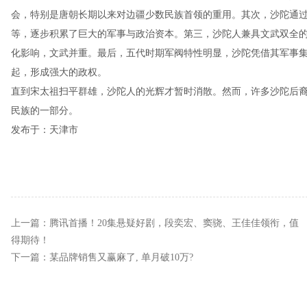
会，特别是唐朝长期以来对边疆少数民族首领的重用。其次，沙陀通
等，逐步积累了巨大的军事与政治资本。第三，沙陀人兼具文武双全
化影响，文武并重。最后，五代时期军阀特性明显，沙陀凭借其军事
起，形成强大的政权。
直到宋太祖扫平群雄，沙陀人的光辉才暂时消散。然而，许多沙陀后
民族的一部分。
发布于：天津市
上一篇：
腾讯首播！20集悬疑好剧，段奕宏、窦骁、王佳佳领衔，值
得期待！
下一篇：
某品牌销售又赢麻了, 单月破10万?