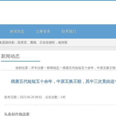
新闻动态
注册登录
联系我们
好剧，段奕宏、窦骁、王佳佳领衔，值得期待！...
不管去哪里，出门一定要默念这3个字
新闻动态
你的位置：
开丰注册
>
新闻动态
> 残唐五代短短五十余年，中原五换王朝
残唐五代短短五十余年，中原五换王朝，其中三次竟由这个
发布日期：2025-06-26 08:02 点击次数：140
头条创作挑战赛