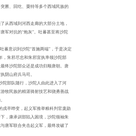
了突厥、回纥、粟特等多个西域民族的
领了从西域到河西走廊的大部分土地，
唐军对抗的“炮灰”。吐蕃甚至将沙陀
吐蕃意识到沙陀“首施两端”，于是决定
8年，朱邪尽忠和朱邪宜执率领沙陀部
但最终沙陀部众还是成功归顺唐朝。唐
宜执阴山府兵马司。
命沙陀部队随行，沙陀人由此进入了河
其游牧民族的精湛骑射技艺和骁勇善战
功。
林的戍卒哗变，起义军推举粮科判官庞勋
击下，康承训部陷入困境，沙陀领袖朱
陀与唐军联合夹击起义军，最终攻破了