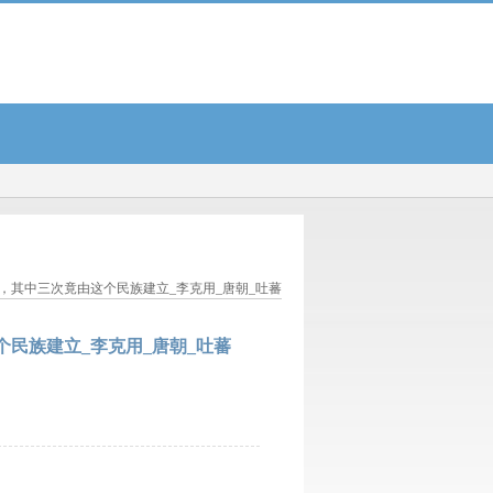
，别不当回事...
惠升惠远回报混合C: 惠升惠远回报混合型证券投资基金(C类份额)基金
，其中三次竟由这个民族建立_李克用_唐朝_吐蕃
民族建立_李克用_唐朝_吐蕃