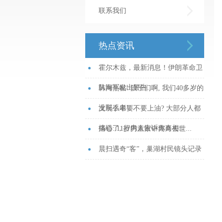
联系我们
热点资讯
霍尔木兹，最新消息！伊朗革命卫
队海军发出警告...
韩网热帖: 孩子们啊, 我们40多岁的
没那么老!...
文玩手串要不要上油? 大部分人都
搞错了, 行内人告诉你真相...
痛心: 11岁男童家中离奇去世...
晨扫遇奇“客”，巢湖村民镜头记录
天蛾幼虫“划桨”行_大皖新闻 | 安徽
网...