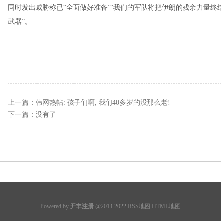
同时发出威胁称已“全面做好准备”“我们的军队将把伊朗的残余力量终
武器”。
上一篇：
韩网热帖: 孩子们啊, 我们40多岁的没那么老!
下一篇：没有了
Powered by
开丰注册
@2013-2022
RSS地图
HTML地图