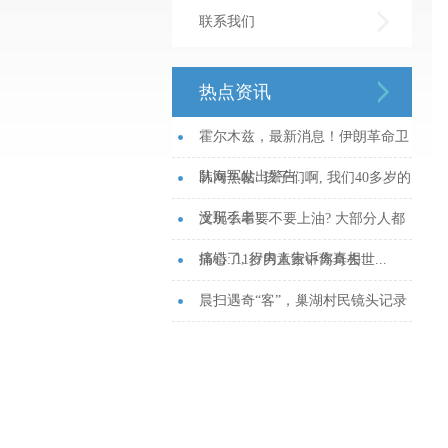
联系我们
热点资讯
霍尔木兹，最新消息！伊朗革命卫
队海军发出警告...
韩网热帖: 孩子们啊, 我们40多岁的
没那么老!...
文玩手串要不要上油? 大部分人都
搞错了, 行内人告诉你真相...
痛心: 11岁男童家中离奇去世...
晨扫遇奇“客”，巢湖村民镜头记录
天蛾幼虫“划桨”行_大皖新闻 | 安徽
网...