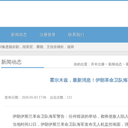
新闻动态
注册登录
联系我们
集悬疑好剧，段奕宏、窦骁、王佳佳领衔，值得期待！...
不管去哪里，出门一定要默念这
新闻动态
你的位置：
开丰注册
>
新闻动态
>
霍尔木兹，最新消息！伊朗革命卫队海
发布日期：2026-05-03 17:06 点击次数：121
伊朗伊斯兰革命卫队海军警告：任何错误的举动，都将使敌人陷入
当地时间12日，伊朗伊斯兰革命卫队海军发布无人机监控画面，强