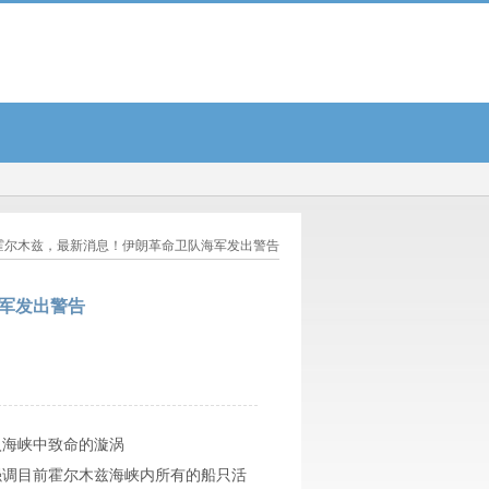
3个字，别不当回事...
惠升惠远回报混合C: 惠升惠远回报混合型证券投资基金(C类份额
 霍尔木兹，最新消息！伊朗革命卫队海军发出警告
军发出警告
海峡中致命的漩涡
调目前霍尔木兹海峡内所有的船只活