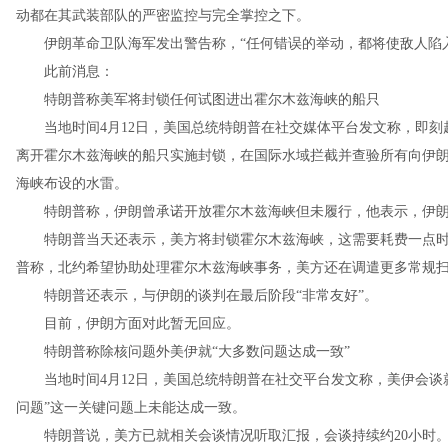
动都在其武装部队的严密监控与完全掌控之下。
伊朗革命卫队海军发出警告称，“任何错误的举动，都将使敌人陷入
此前消息：
特朗普称美军将封锁任何试图进出霍尔木兹海峡的船只
当地时间4月12日，美国总统特朗普在社交媒体平台发文称，即刻
离开霍尔木兹海峡的船只实施封锁，在国际水域拦截并查验所有向伊
海峡布设的水雷。
特朗普称，伊朗曾承诺开放霍尔木兹海峡但未履行，他表示，伊朗“
特朗普当天还表示，美方将封锁霍尔木兹海峡，这需要耗费一点时
普称，北约希望协助处理霍尔木兹海峡事务，美方还在调遣更多常规
特朗普还表示，与伊朗的谈判在最后阶段“非常友好”。
目前，伊朗方面对此暂无回应。
特朗普称除核问题外美伊就“大多数问题达成一致”
当地时间4月12日，美国总统特朗普在社交平台发文称，美伊会谈就
问题”这一关键问题上未能达成一致。
特朗普说，美方已就相关会谈情况听取汇报，会谈持续约20小时。