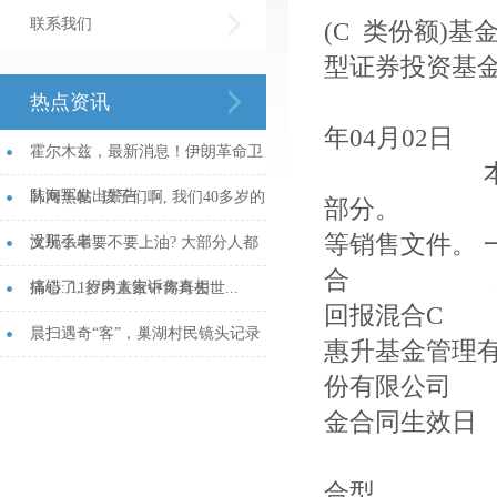
联系我们
(C 类份额
型证券投资基金
编制
热点资讯
年04月0
霍尔木兹，最新消息！伊朗革命卫
本概要提供
队海军发出警告...
韩网热帖: 孩子们啊, 我们40多岁的
部分。 作
等销售文件。
没那么老!...
文玩手串要不要上油? 大部分人都
合 基金代
搞错了, 行内人告诉你真相...
痛心: 11岁男童家中离奇去世...
回报混合C
晨扫遇奇“客”，巢湖村民镜头记录
惠升基金管
天蛾幼虫“划桨”行_大皖新闻 | 安徽
份有限
金合同生效
网...
上市
合型 